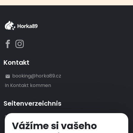
Kontakt
booking@horka89.cz
In Kontakt kommen
Seitenverzeichnis
Startseite
Vážíme si vašeho
Horka89
Unterkunft