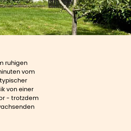
m ruhigen
minuten vom
 typischer
ik von einer
or - trotzdem
s wachsenden