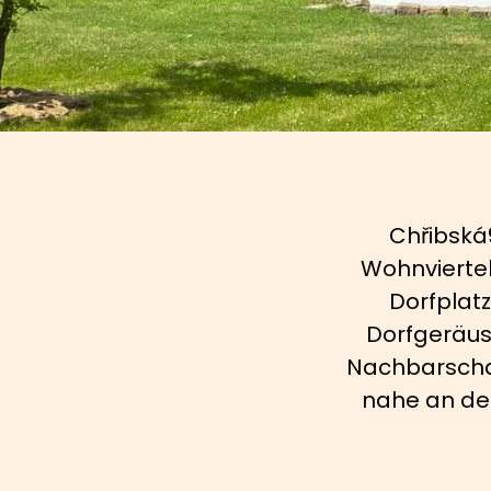
Chřibská
Wohnvierte
Dorfplatz
Dorfgeräusc
Nachbarschaf
nahe an der