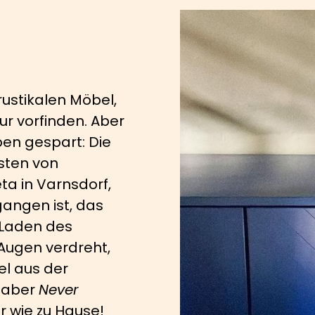
rustikalen Möbel,
r vorfinden. Aber
ben gespart: Die
sten von
ta in Varnsdorf,
gangen ist, das
Laden des
Augen verdreht,
el aus der
haber
Never
ier wie zu Hause!