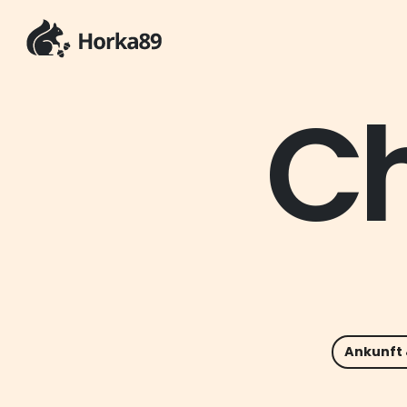
Ch
Ankunft 