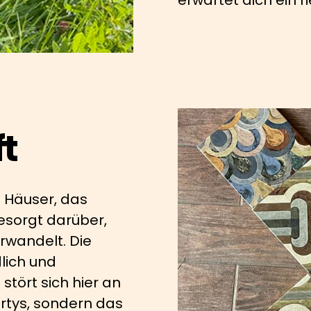
t
i Häuser, das
esorgt darüber,
erwandelt. Die
lich und
tört sich hier an
tys, sondern das