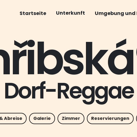
Horka89
Unterkunft
Startseite
Umgebung und 
řibsk
Dorf-Reggae
& Abreise
Galerie
Zimmer
Reservierungen