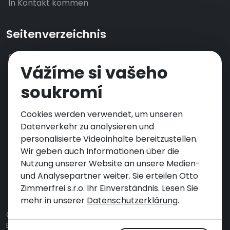
In Kontakt kommen
Seitenverzeichnis
Startseite
Vážíme si vašeho
Horka89
Unterkunft
soukromí
Umgebung und Exkursionen
Formalitäten & FAQ
Cookies werden verwendet, um unseren
Schreibt uns
Datenverkehr zu analysieren und
personalisierte Videoinhalte bereitzustellen.
Politik zum Datenschutz
Wir geben auch Informationen über die
česky
Nutzung unserer Website an unsere Medien-
English
und Analysepartner weiter. Sie erteilen Otto
Zimmerfrei s.r.o. Ihr Einverständnis. Lesen Sie
mehr in unserer
Datenschutzerklärung
.
Copyright 2026 Vyletnidomy.cz. Alle Rechte vorbehalten.
Erstellt von
Mimatik.com
.